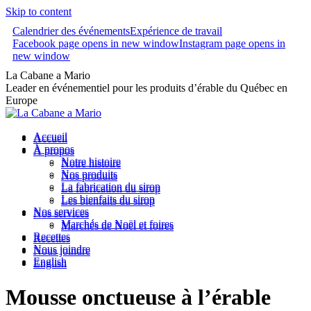
Skip to content
Calendrier des événements
Expérience de travail
Facebook page opens in new window
Instagram page opens in
new window
La Cabane a Mario
Leader en événementiel pour les produits d’érable du Québec en
Europe
Accueil
Accueil
À propos
À propos
Notre histoire
Notre histoire
Nos produits
Nos produits
La fabrication du sirop
La fabrication du sirop
Les bienfaits du sirop
Les bienfaits du sirop
Nos services
Nos services
Marchés de Noël et foires
Marchés de Noël et foires
Recettes
Recettes
Nous joindre
Nous joindre
English
English
Mousse onctueuse à l’érable